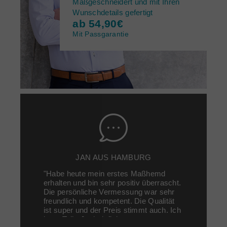
Maßgeschneidert und mit Ihren
Wunschdetails gefertigt
ab 54,90€
Mit Passgarantie
MARKUS AUS OSTSTEINBEK
JAN AUS HAMBURG
"Habe heute mein erstes Maßhemd
"Super gute Qualität, sehr guter Service,
erhalten und bin sehr positiv überrascht.
und sehr kooperativ!!!!! Einfach
Die persönliche Vermessung war sehr
Spitzenklasse!!! Passt wie angegossen
freundlich und kompetent. Die Qualität
und tolle Stoffe im Angebot!!!!"
ist super und der Preis stimmt auch. Ich
kann TailorJack definitv