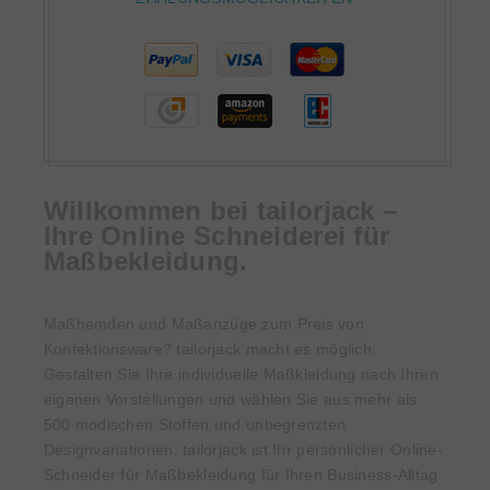
Willkommen bei tailorjack –
Ihre Online Schneiderei für
Maßbekleidung.
Maßhemden und Maßanzüge zum Preis von
Konfektionsware? tailorjack macht es möglich.
Gestalten Sie Ihre individuelle Maßkleidung nach Ihren
eigenen Vorstellungen und wählen Sie aus mehr als
500 modischen Stoffen und unbegrenzten
Designvariationen. tailorjack ist Ihr persönlicher Online-
Schneider für Maßbekleidung für Ihren Business-Alltag