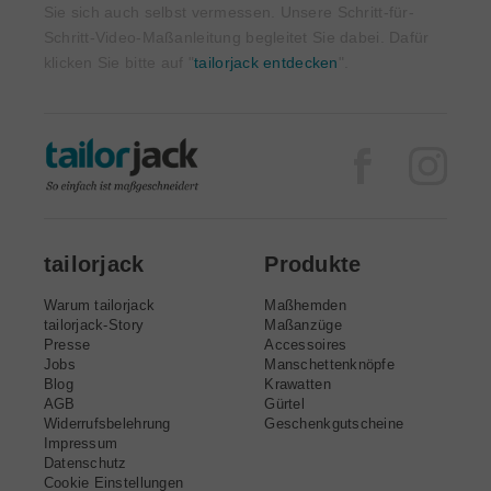
Sie sich auch selbst vermessen. Unsere Schritt-für-
Schritt-Video-Maßanleitung begleitet Sie dabei. Dafür
klicken Sie bitte auf "
tailorjack entdecken
".
Facebook
Inst
tailorjack
Produkte
Warum tailorjack
Maßhemden
tailorjack-Story
Maßanzüge
Presse
Accessoires
Jobs
Manschettenknöpfe
Blog
Krawatten
AGB
Gürtel
Widerrufsbelehrung
Geschenkgutscheine
Impressum
Datenschutz
Cookie Einstellungen