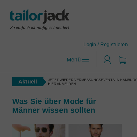
Login /
Registrieren
Login
JETZT WIEDER VERMESSUNGSEVENTS IN HAMBURG
Aktuell
HIER ANMELDEN.
Hemden-Konfigurator
Was Sie über Mode für
Designen Sie Ihr Maßhemd nach Ihren Wünschen!
Männer wissen sollten
tailorjack-Topseller
Anzug-Konfigurator
Die beliebtesten Maßhemd-Designs.
Designen Sie sich Ihren neuen Lieblingsanzug.
Maßhemden für Firmen
Corporate Clothing nach Maß.