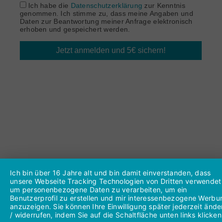
Ich habe die
Datenschutzerklärung
zur Kenntnis
genommen. Ich stimme zu, dass meine Angaben und
Daten zur Beantwortung meiner Anfrage elektronisch
erhoben und gespeichert werden.
Jetzt anmelden und 5€ sichern!
Ich bin über 16 Jahre alt und bin damit einverstanden, dass
unsere Webseite Tracking Technologien von Dritten verwendet
um personenbezogene Daten zu verarbeiten, um ein
Benutzerprofil zu erstellen und mir interessenbezogene Werbu
anzuzeigen. Sie können Ihre Einwilligung später jederzeit ände
/ widerrufen, indem Sie auf die Schaltfläche unten links klicken