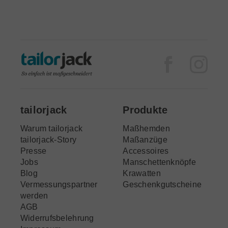
Facebook
Inst
tailorjack
Produkte
Warum tailorjack
Maßhemden
tailorjack-Story
Maßanzüge
Presse
Accessoires
Jobs
Manschettenknöpfe
Blog
Krawatten
Vermessungspartner
Geschenkgutscheine
werden
AGB
Widerrufsbelehrung