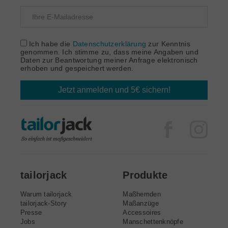
Ich habe die
Datenschutzerklärung
zur Kenntnis
genommen. Ich stimme zu, dass meine Angaben und
Daten zur Beantwortung meiner Anfrage elektronisch
erhoben und gespeichert werden.
Jetzt anmelden und 5€ sichern!
Facebook
Inst
tailorjack
Produkte
Warum tailorjack
Maßhemden
tailorjack-Story
Maßanzüge
Presse
Accessoires
Jobs
Manschettenknöpfe