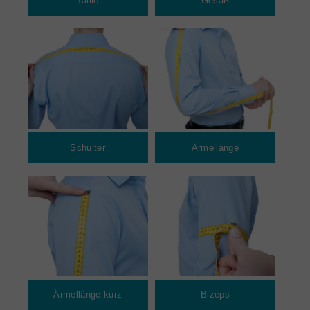
Taille
Gesäß
Schulter
Ärmellänge
Ärmellänge kurz
Bizeps