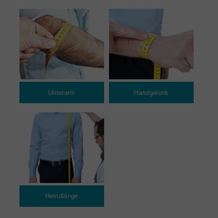
Unterarm
Handgelenk
Hemdlänge