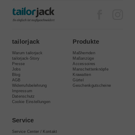
Facebook
Inst
tailorjack
Produkte
Warum tailorjack
Maßhemden
tailorjack-Story
Maßanzüge
Presse
Accessoires
Jobs
Manschettenknöpfe
Blog
Krawatten
AGB
Gürtel
Widerrufsbelehrung
Geschenkgutscheine
Impressum
Datenschutz
Cookie Einstellungen
Service
Service Center / Kontakt