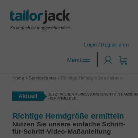
Login /
Registrieren
Login
Home
/
Servicecenter
/
Richtige Hemdgröße ermitteln
JETZT WIEDER VERMESSUNGSEVENTS IN HAMBURG
Hemden-Konfigurator
Aktuell
HIER ANMELDEN.
Designen Sie Ihr Maßhemd nach Ihren Wünschen!
tailorjack-Topseller
Anzug-Konfigurator
Richtige Hemdgröße ermitteln
Die beliebtesten Maßhemd-Designs.
Designen Sie sich Ihren neuen Lieblingsanzug.
Nutzen Sie unsere einfache Schritt-
Maßhemden für Firmen
für-Schritt-Video-Maßanleitung
Corporate Clothing nach Maß.