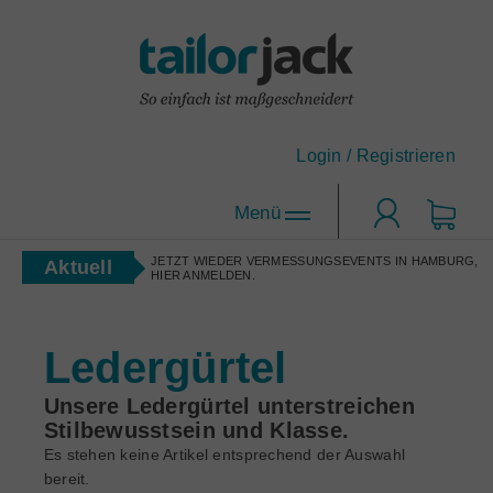
Login /
Registrieren
Login
JETZT WIEDER VERMESSUNGSEVENTS IN HAMBURG,
Aktuell
Maßhemden
HIER ANMELDEN.
Hemden-Konfigurator
Maßanzüge
Designen Sie Ihr Maßhemd nach Ihren Wünschen!
Ledergürtel
tailorjack-Topseller
Anzug-Konfigurator
Unsere Ledergürtel unterstreichen
Die beliebtesten Maßhemd-Designs.
Gutscheine
Designen Sie sich Ihren neuen Lieblingsanzug.
Stilbewusstsein und Klasse.
Maßhemden für Firmen
Es stehen keine Artikel entsprechend der Auswahl
Corporate Clothing nach Maß.
bereit.
Accessoires