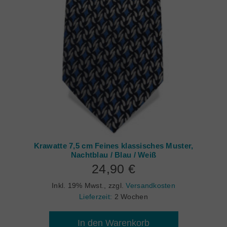
Krawatte 7,5 cm Feines klassisches Muster,
Nachtblau / Blau / Weiß
24,90 €
Inkl. 19% Mwst.
,
zzgl.
Versandkosten
Lieferzeit:
2 Wochen
In den Warenkorb