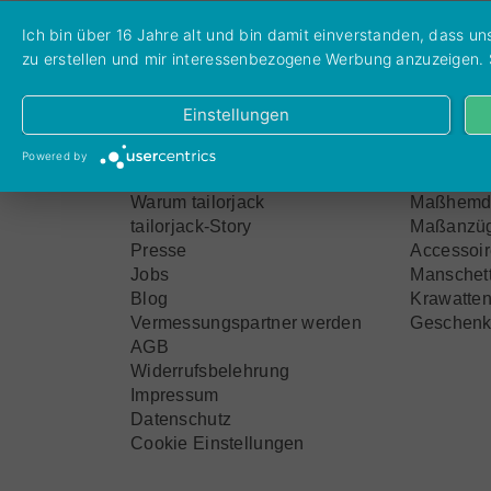
Ich bin über 16 Jahre alt und bin damit einverstanden, dass 
zu erstellen und mir interessenbezogene Werbung anzuzeigen. Sie
Einstellungen
tailorjack
Produk
Powered by
Warum tailorjack
Maßhemd
tailorjack-Story
Maßanzü
Presse
Accessoi
Jobs
Manschet
Blog
Krawatte
Vermessungspartner werden
Geschenk
AGB
Widerrufsbelehrung
Impressum
Datenschutz
Cookie Einstellungen