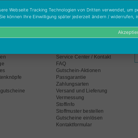
unsere Webseite Tracking Technologien von Dritten verwendet, um 
 können Ihre Einwilligung später jederzeit ändern / widerrufen, in
Akzeptie
te
Service
N
A
en
Service Center / Kontakt
ge
FAQ
res
Gutschein-Aktionen
tenknöpfe
Passgarantie
n
Zahlungsarten
gutscheine
Versand und Lieferung
Vermessung
Stoffinfo
Stoffmuster bestellen
Gutscheine einlösen
Kontaktformular