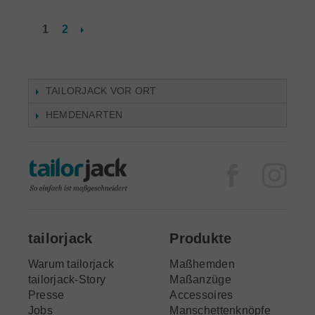
Vor
2
1
TAILORJACK VOR ORT
HEMDENARTEN
Facebook
Inst
tailorjack
Produkte
Warum tailorjack
Maßhemden
tailorjack-Story
Maßanzüge
Presse
Accessoires
Jobs
Manschettenknöpfe