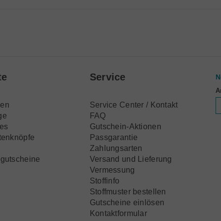
te
Service
N
A
en
Service Center / Kontakt
ge
FAQ
res
Gutschein-Aktionen
tenknöpfe
Passgarantie
n
Zahlungsarten
gutscheine
Versand und Lieferung
Vermessung
Stoffinfo
Stoffmuster bestellen
Gutscheine einlösen
Kontaktformular