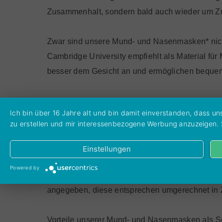
Zusammenhalt, sondern bald auch wieder um 
Zwar sind unsere Mund- und Nasenmasken* nich
Cambridge University empfiehlt als Material f
besser dem Gesicht an und ermöglichen beque
Daher bieten wir Ihnen Ihre individuelle Mund
Ich bin über 16 Jahre alt und bin damit einverstanden, dass 
schneidern würden.
zu erstellen und mir interessenbezogene Werbung anzuzeigen. Sie
Wir empfehlen, gleich mehrere Mund- und Nase
Einstellungen
Powered by
Bei der Größe unserer Mund- und Nasenmasken h
angegeben, diese entsprechen umgerechnet in Ze
Vorteile unserer Mund- und Nasenmasken als S