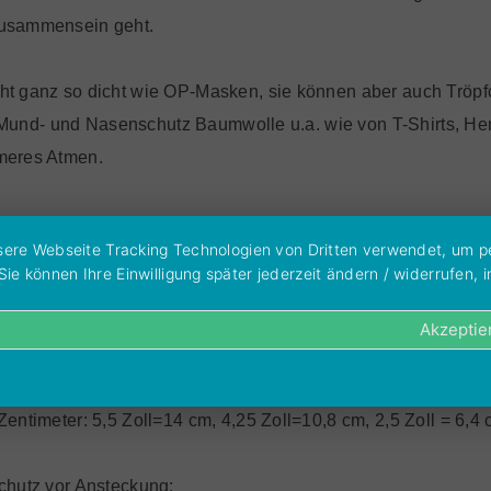
Zusammensein geht.
t ganz so dicht wie OP-Masken, sie können aber auch Tröpf
ür Mund- und Nasenschutz Baumwolle u.a. wie von T-Shirts, 
meres Atmen.
- und Nasenmaske* aus den gleichen Stoffen an, aus dem wir 
unsere Webseite Tracking Technologien von Dritten verwendet, um 
 können Ihre Einwilligung später jederzeit ändern / widerrufen, in
nmasken anzuschaffen, damit Sie immer eine saubere Maske
Akzeptie
aben wir uns für eine Standardgröße in "L" entschieden. Die
ntimeter: 5,5 Zoll=14 cm, 4,25 Zoll=10,8 cm, 2,5 Zoll = 6,4 
chutz vor Ansteckung: