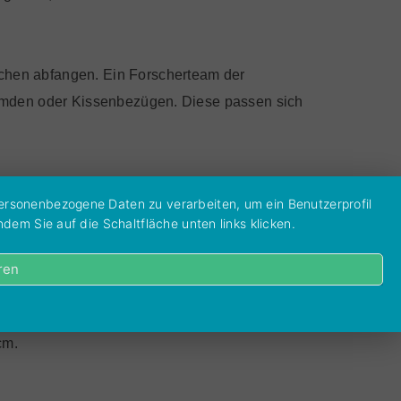
chen abfangen. Ein Forscherteam der
Hemden oder Kissenbezügen. Diese passen sich
auch Ihr ausgesuchtes tailorjack-Maßhemd
personenbezogene Daten zu verarbeiten, um ein Benutzerprofil
dem Sie auf die Schaltfläche unten links klicken.
 zur Verfügung haben.
ren
 Maße auf dem Beispielbild sind in Zoll
cm.