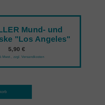
LER Mund- und
ke "Los Angeles"
5,90 €
7% Mwst.
,
zzgl.
Versandkosten
korb