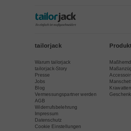
tailorjack
Produk
Warum tailorjack
Maßhemd
tailorjack-Story
Maßanzü
Presse
Accessoi
Jobs
Manschet
Blog
Krawatte
Vermessungspartner werden
Geschenk
AGB
Widerrufsbelehrung
Impressum
Datenschutz
Cookie Einstellungen