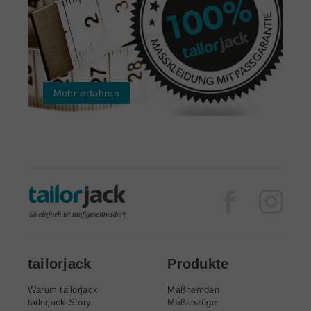
Mehr erfahren
Facebook
Inst
tailorjack
Produkte
Warum tailorjack
Maßhemden
tailorjack-Story
Maßanzüge