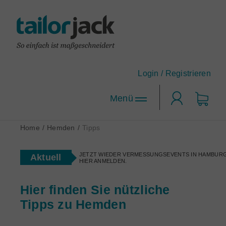
Login /
Registrieren
Login
Home
/
Hemden
/
Tipps
JETZT WIEDER VERMESSUNGSEVENTS IN HAMBURG
Hemden-Konfigurator
Aktuell
HIER ANMELDEN.
Designen Sie Ihr Maßhemd nach Ihren Wünschen!
tailorjack-Topseller
Anzug-Konfigurator
Hier finden Sie nützliche
Die beliebtesten Maßhemd-Designs.
Designen Sie sich Ihren neuen Lieblingsanzug.
Tipps zu Hemden
Maßhemden für Firmen
Corporate Clothing nach Maß.