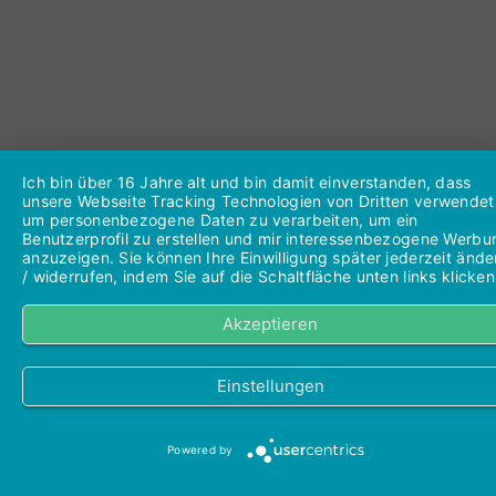
Ich bin über 16 Jahre alt und bin damit einverstanden, dass
unsere Webseite Tracking Technologien von Dritten verwendet
um personenbezogene Daten zu verarbeiten, um ein
Benutzerprofil zu erstellen und mir interessenbezogene Werbu
anzuzeigen. Sie können Ihre Einwilligung später jederzeit ände
/ widerrufen, indem Sie auf die Schaltfläche unten links klicken
Akzeptieren
Einstellungen
Powered by