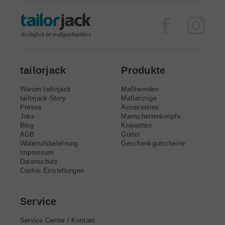
Facebook
Inst
tailorjack
Produkte
Warum tailorjack
Maßhemden
tailorjack-Story
Maßanzüge
Presse
Accessoires
Jobs
Manschettenknöpfe
Blog
Krawatten
AGB
Gürtel
Widerrufsbelehrung
Geschenkgutscheine
Impressum
Datenschutz
Cookie Einstellungen
Service
Service Center / Kontakt