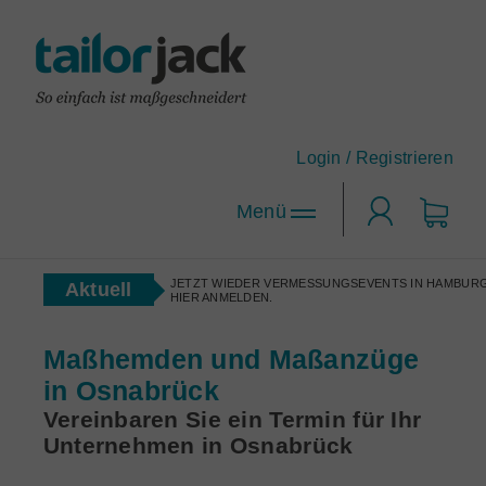
Login /
Registrieren
Login
JETZT WIEDER VERMESSUNGSEVENTS IN HAMBURG
Aktuell
HIER ANMELDEN.
Hemden-Konfigurator
Maßhemden und Maßanzüge
Designen Sie Ihr Maßhemd nach Ihren Wünschen!
in Osnabrück
tailorjack-Topseller
Anzug-Konfigurator
Vereinbaren Sie ein Termin für Ihr
Die beliebtesten Maßhemd-Designs.
Designen Sie sich Ihren neuen Lieblingsanzug.
Unternehmen in Osnabrück
Maßhemden für Firmen
Corporate Clothing nach Maß.