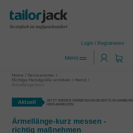
Login /
Registrieren
Login
Home
/
Servicecenter
/
Richtige Hemdgröße ermitteln
/
Hemd
/
Ärmellänge-kurz
Hemden-Konfigurator
Designen Sie Ihr Maßhemd nach Ihren Wünschen!
JETZT WIEDER VERMESSUNGSEVENTS IN HAMBURG
Aktuell
HIER ANMELDEN.
tailorjack-Topseller
Anzug-Konfigurator
Die beliebtesten Maßhemd-Designs.
Designen Sie sich Ihren neuen Lieblingsanzug.
Ärmellänge-kurz messen -
Maßhemden für Firmen
richtig maßnehmen
Corporate Clothing nach Maß.