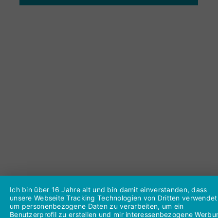
Ich bin über 16 Jahre alt und bin damit einverstanden, dass
unsere Webseite Tracking Technologien von Dritten verwendet
um personenbezogene Daten zu verarbeiten, um ein
Benutzerprofil zu erstellen und mir interessenbezogene Werbu