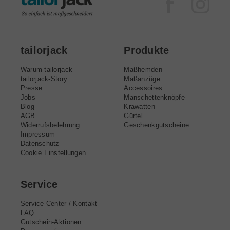
Facebook
Inst
tailorjack
Produkte
Warum tailorjack
Maßhemden
tailorjack-Story
Maßanzüge
Presse
Accessoires
Jobs
Manschettenknöpfe
Blog
Krawatten
AGB
Gürtel
Widerrufsbelehrung
Geschenkgutscheine
Impressum
Datenschutz
Cookie Einstellungen
Service
Service Center / Kontakt
FAQ
Gutschein-Aktionen