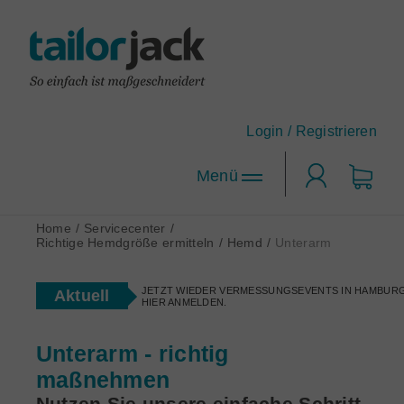
Login /
Registrieren
Login
Home
/
Servicecenter
/
Richtige Hemdgröße ermitteln
/
Hemd
/
Unterarm
Hemden-Konfigurator
JETZT WIEDER VERMESSUNGSEVENTS IN HAMBURG
Aktuell
Designen Sie Ihr Maßhemd nach Ihren Wünschen!
HIER ANMELDEN.
tailorjack-Topseller
Anzug-Konfigurator
Die beliebtesten Maßhemd-Designs.
Unterarm - richtig
Designen Sie sich Ihren neuen Lieblingsanzug.
maßnehmen
Maßhemden für Firmen
Corporate Clothing nach Maß.
Nutzen Sie unsere einfache Schritt-