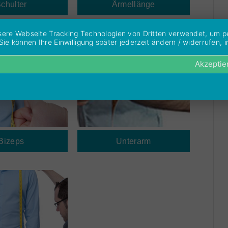
chulter
Ärmellänge
unsere Webseite Tracking Technologien von Dritten verwendet, um 
 können Ihre Einwilligung später jederzeit ändern / widerrufen, in
Akzeptie
Bizeps
Unterarm