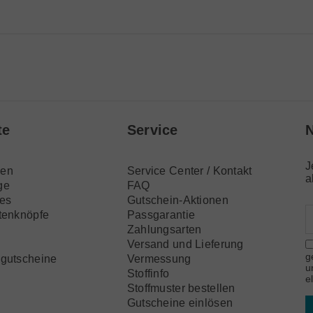
te
Service
N
J
en
Service Center / Kontakt
a
ge
FAQ
res
Gutschein-Aktionen
tenknöpfe
Passgarantie
n
Zahlungsarten
Versand und Lieferung
g
gutscheine
Vermessung
u
Stoffinfo
e
Stoffmuster bestellen
Gutscheine einlösen