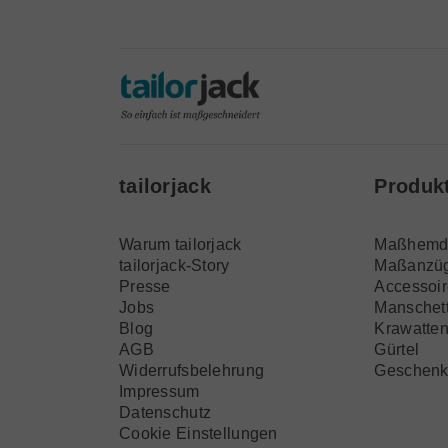
tailorjack
Produk
Warum tailorjack
Maßhemd
tailorjack-Story
Maßanzü
Presse
Accessoi
Jobs
Manschet
Blog
Krawatte
AGB
Gürtel
Widerrufsbelehrung
Geschenk
Impressum
Datenschutz
Cookie Einstellungen