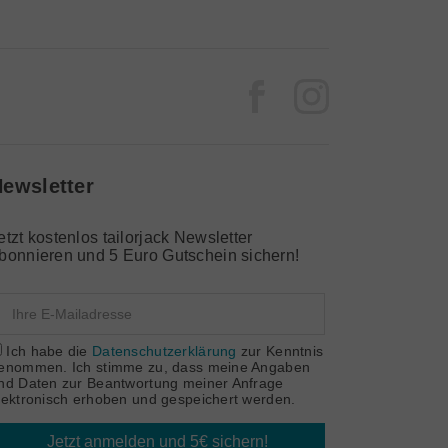
Facebook
Instagram
ewsletter
etzt kostenlos tailorjack Newsletter
bonnieren und 5 Euro Gutschein sichern!
Ich habe die
Datenschutzerklärung
zur Kenntnis
enommen. Ich stimme zu, dass meine Angaben
nd Daten zur Beantwortung meiner Anfrage
lektronisch erhoben und gespeichert werden.
Jetzt anmelden und 5€ sichern!