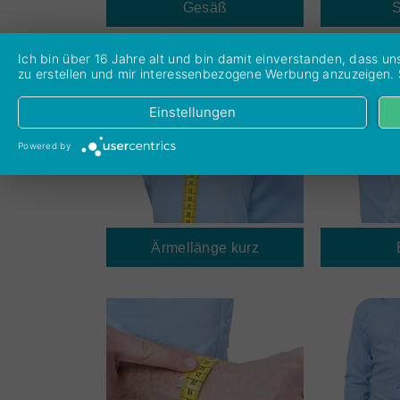
Gesäß
S
Ich bin über 16 Jahre alt und bin damit einverstanden, dass 
zu erstellen und mir interessenbezogene Werbung anzuzeigen. Sie
Einstellungen
Powered by
Ärmellänge kurz